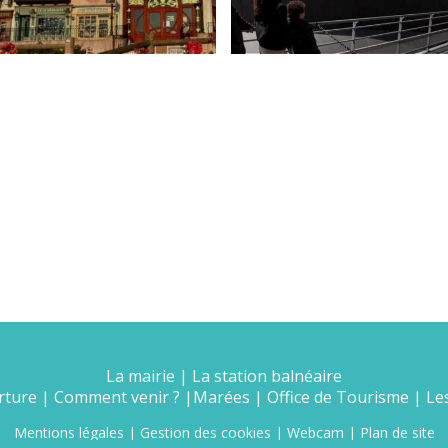
La mairie
|
La station balnéaire
rture
|
Comment venir ?
|
Marées
|
Office de Tourisme
|
Le
Mentions légales
|
Gestion des cookies
|
Webcam
|
Plan de site