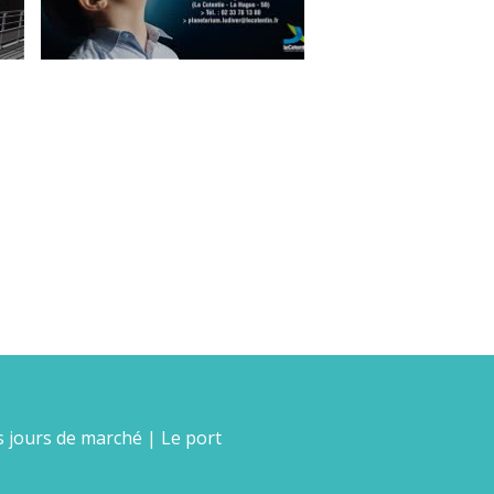
s jours de marché
|
Le port