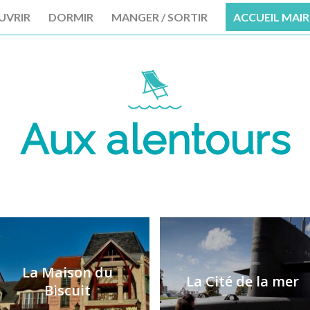
UVRIR
DORMIR
MANGER / SORTIR
ACCUEIL MAIR
Aux alentours
La Maison du
La Cité de la mer
Biscuit