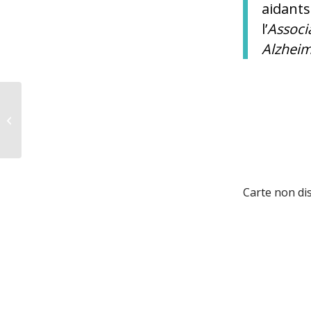
aida
l’
Asso
Alzhei
Pas d’âge –
RENCONTRE SANTÉ
Carte non di
Partager cette 