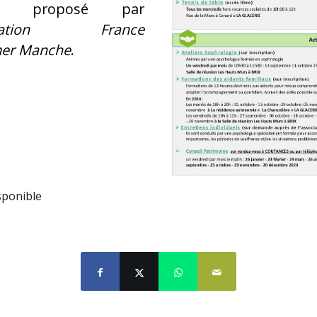
nts proposé par
ciation France
mer Manche
.
sponible
publication