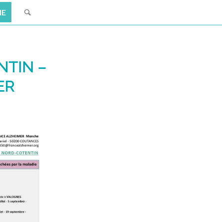
IE
TIN –
ER