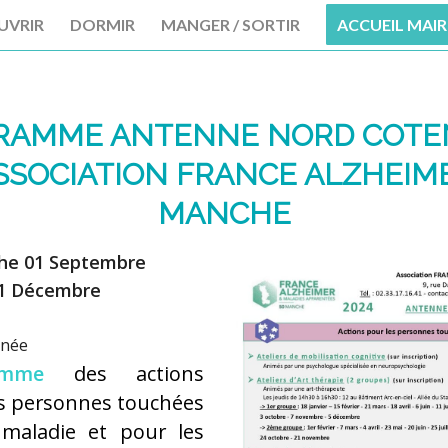
UVRIR
DORMIR
MANGER / SORTIR
ACCUEIL MAIR
RAMME ANTENNE NORD COTEN
SSOCIATION FRANCE ALZHEIM
MANCHE
he 01 Septembre
31 Décembre
rnée
amme
des actions
es personnes touchées
 maladie et pour les