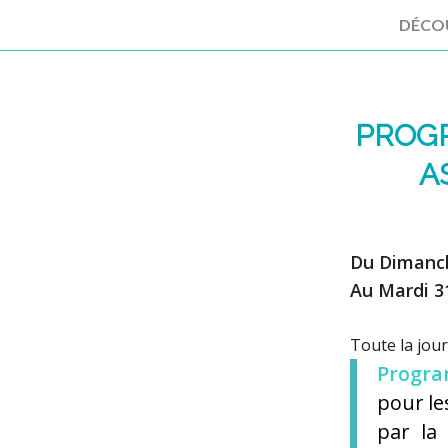
DÉCO
PROG
A
Du Dimanc
Au Mardi 
Toute la jou
Progr
pour l
par la