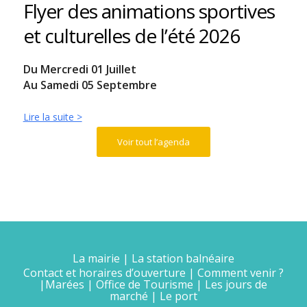
Flyer des animations sportives
et culturelles de l’été 2026
Du Mercredi 01 Juillet
Au Samedi 05 Septembre
Lire la suite >
Voir tout l’agenda
La mairie
|
La station balnéaire
Contact et horaires d’ouverture
|
Comment venir ?
|
Marées
|
Office de Tourisme
|
Les jours de
marché
|
Le port