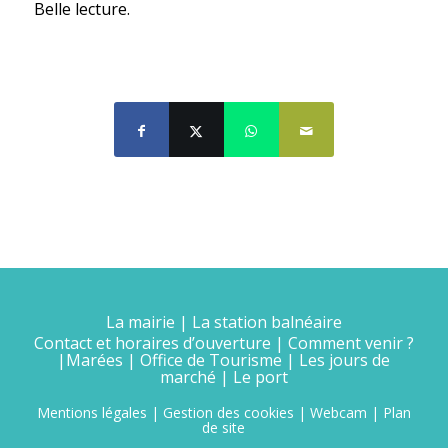
Belle lecture.
Partager cette publication
La mairie
|
La station balnéaire
Contact et horaires d’ouverture
|
Comment venir ?
|
Marées
|
Office de Tourisme
|
Les jours de
marché
|
Le port
Mentions légales
|
Gestion des cookies
|
Webcam
|
Plan
de site